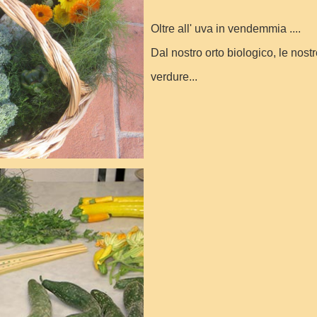
Oltre all' uva in vendemmia ....
Dal nostro orto biologico, le nost
verdure...