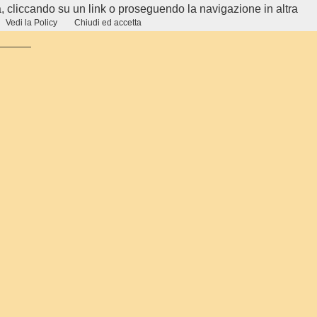
, cliccando su un link o proseguendo la navigazione in altra
Vedi la Policy
Chiudi ed accetta