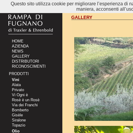
Questo sito utilizza cookie per migliorare l’esperienza d
maniera, acconsenti all’uso
GALLERY
HOME
AZIENDA
NEWS
GALLERY
DISTRIBUTORI
RICONOSCIMENTI
PRODOTTI
Vini
Alata
Privato
Vi Ogni è
Rosè è un Rosè
Via dei Franchi
Bomberto
Gisèle
Siralone
Topazio
Olio