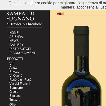
Questo sito utilizza cookie per migliorare l’esperienza d
maniera, acconsenti all’uso
VINI
HOME
AZIENDA
NEWS
GALLERY
DISTRIBUTORI
RICONOSCIMENTI
PRODOTTI
Vini
Alata
Privato
Vi Ogni è
Rosè è un Rosè
Via dei Franchi
Bomberto
Gisèle
Siralone
Topazio
Olio