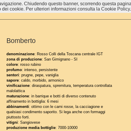
i navigazione. Chiudendo questo banner, scorrendo questa pagina
 dei cookie. Per ulteriori informazioni consulta la Cookie Policy.
Bomberto
denominazione
: Rosso Colli della Toscana centrale IGT
zona di produzione
: San Gimignano - SI
colore
: rosso rubino
profumo
: intenso, persistente
sentori
: prugne, pepe, vaniglia
sapore
: caldo, morbido, armonico
vinificazione
: diraspatura, spremitura, temperatura controllata
malolattica
maturazione
: in barrique e botti di diverso contenuto
affinamento in bottiglia: 6 mesi
abbinamenti
: ottimo con le carni rosse, la cacciagione e
qualsiasi condimento saporito. Si lega anche con formaggi
piuttosto forti.
vitigni
: Sangiovese
produzione media bottiglie
: 7000-10000