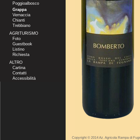
Poggioalbosco
Grappa
Vernaccia
Chianti
Trebbiano
AGRITURISMO
Foto
Guestbook
Listino
Richiesta
ALTRO
Cartina
Contatti
Accessibilità
Copyright © 2014 Az. Agricola Rampa di Fugn