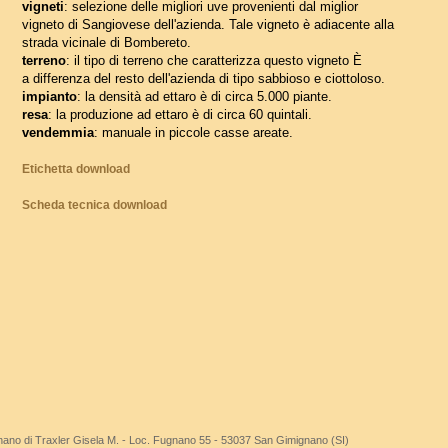
vigneti
: selezione delle migliori uve provenienti dal miglior
vigneto di Sangiovese dell'azienda. Tale vigneto è adiacente alla
strada vicinale di Bombereto.
terreno
: il tipo di terreno che caratterizza questo vigneto È
a differenza del resto dell'azienda di tipo sabbioso e ciottoloso.
impianto
: la densità ad ettaro è di circa 5.000 piante.
resa
: la produzione ad ettaro è di circa 60 quintali.
vendemmia
: manuale in piccole casse areate.
Etichetta download
Scheda tecnica download
ano di Traxler Gisela M. - Loc. Fugnano 55 - 53037 San Gimignano (SI)