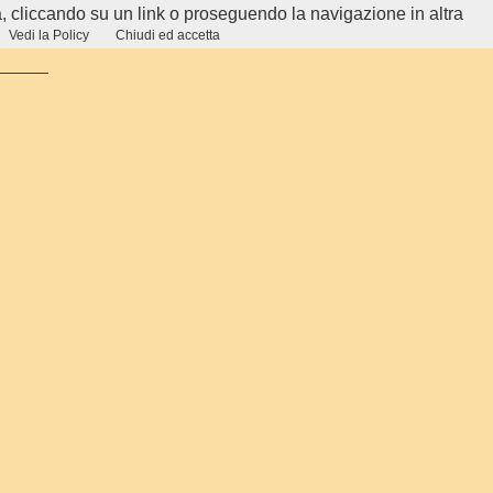
, cliccando su un link o proseguendo la navigazione in altra
Vedi la Policy
Chiudi ed accetta