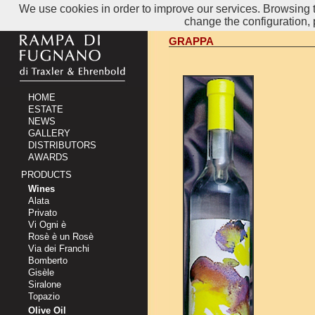
We use cookies in order to improve our services. Browsing th
change the configuration,
GRAPPA
HOME
ESTATE
NEWS
GALLERY
DISTRIBUTORS
AWARDS
PRODUCTS
Wines
Alata
Privato
Vi Ogni è
Rosè è un Rosè
Via dei Franchi
Bomberto
Gisèle
Siralone
Topazio
Olive Oil