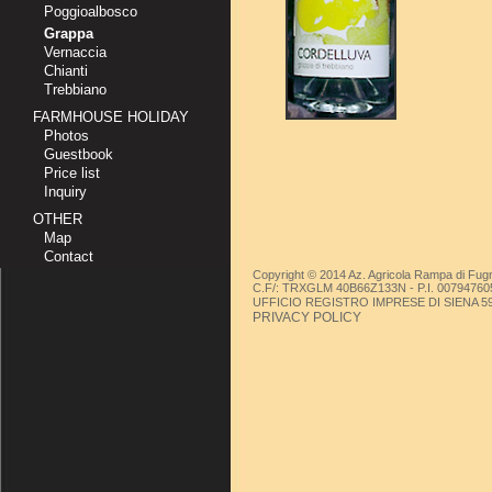
Poggioalbosco
Grappa
Vernaccia
Chianti
Trebbiano
FARMHOUSE HOLIDAY
Photos
Guestbook
Price list
Inquiry
OTHER
Map
Contact
Copyright © 2014 Az. Agricola Rampa di Fugn
C.F/: TRXGLM 40B66Z133N - P.I. 00794760
UFFICIO REGISTRO IMPRESE DI SIENA 59449/
PRIVACY POLICY